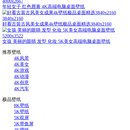
4000x2667
年轻女子 红色唇膏 4K高端电脑桌面壁纸
3840x2160
好看古装古风美女成果4k壁纸极品桌面精选3840x2160
5200x3522
女孩 美丽的眼睛 发型 化妆 5K美女高端电脑桌面壁纸
推荐壁纸
4K风景
4K美女
4K游戏
4K动漫
4K创意
4K汽车
极品壁纸
8K壁纸
5K壁纸
5K双屏
5K带鱼屏
4K壁纸