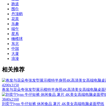
跑道
围巾
丹顶鹤
花茶
乐趣
端午
星系
橄榄球
东北
中国
大厦
浪漫
相关推荐
4200x3150
卷发与花朵夸张发型展示模特半身照4K高清美女高端电脑桌面
3840x2160
刘奕宁lynn 牛仔短裤 休闲食品 薯片 4K美女高端电脑桌面壁纸