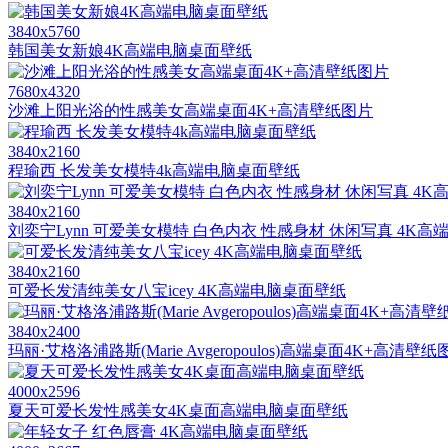
3840x5760
韩国美女新娘4K高端电脑桌面壁纸
7680x4320
沙滩上阳光浴的性感美女高端桌面4K+高清壁纸图片
3840x2160
程瑜西 长发美女模特4k高端电脑桌面壁纸
3840x2160
刘奕宁Lynn 可爱美女模特 白色内衣 性感身材 休闲写真 4K
3840x2160
可爱长发清纯美女八宝icey 4K高端电脑桌面壁纸
3840x2400
玛丽·艾格洛浦路斯(Marie Avgeropoulos)高端桌面4K+高清壁纸
4000x2596
夏天可爱长发性感美女4K桌面高端电脑桌面壁纸