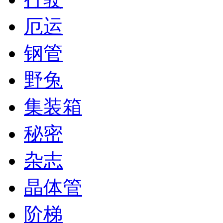
厄运
钢管
野兔
集装箱
秘密
杂志
晶体管
阶梯