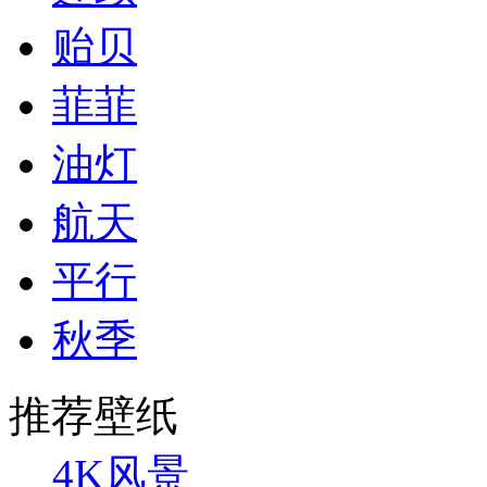
贻贝
菲菲
油灯
航天
平行
秋季
推荐壁纸
4K风景