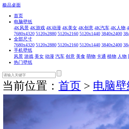
极品桌面
首页
电脑壁纸
4K风景
4K游戏
4K动漫
4K美女
4K创意
4K汽车
4K人物
7680x4320
5120x2880
5120x2160
5120x1440
3840x2400
38
全部尺寸
7680x4320
5120x2880
5120x2160
5120x1440
3840x2400
38
手机壁纸
风景
游戏
美女
动漫
汽车
创意
美食
萌物
卡通
植物
人物
热门壁纸
当前位置：
首页
>
电脑壁