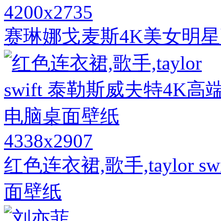
4200x2735
赛琳娜戈麦斯4K美女明
4338x2907
红色连衣裙,歌手,taylor 
面壁纸