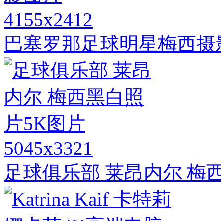
4155x2412
巴塞罗那足球明星梅西摄
5045x3321
足球俱乐部 莱昂内尔 梅