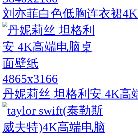
刘亦菲白色低胸连衣裙4
4865x3166
丹妮莉丝 坦格利安 4K