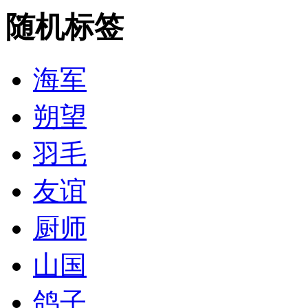
随机标签
海军
朔望
羽毛
友谊
厨师
山国
鸽子