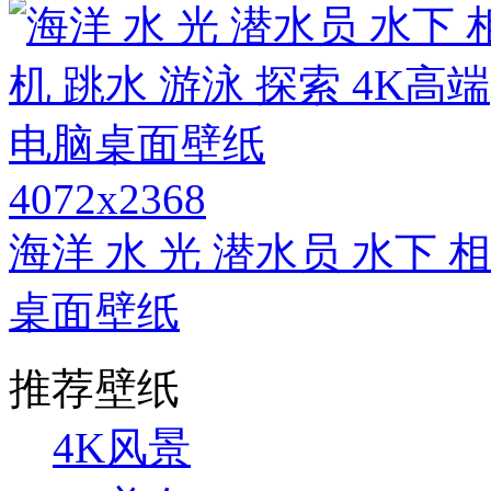
4072x2368
海洋 水 光 潜水员 水下 
桌面壁纸
推荐壁纸
4K风景