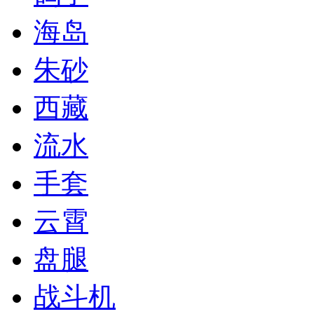
海岛
朱砂
西藏
流水
手套
云霄
盘腿
战斗机