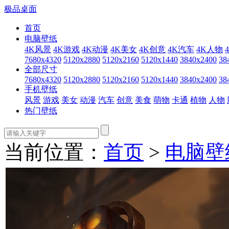
极品桌面
首页
电脑壁纸
4K风景
4K游戏
4K动漫
4K美女
4K创意
4K汽车
4K人物
7680x4320
5120x2880
5120x2160
5120x1440
3840x2400
38
全部尺寸
7680x4320
5120x2880
5120x2160
5120x1440
3840x2400
38
手机壁纸
风景
游戏
美女
动漫
汽车
创意
美食
萌物
卡通
植物
人物
热门壁纸
当前位置：
首页
>
电脑壁