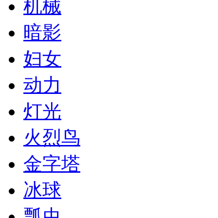
机械
暗影
妇女
动力
灯光
火烈鸟
金字塔
冰球
瓢虫