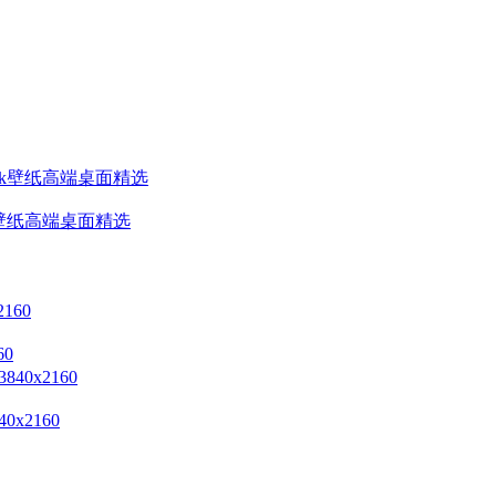
全4k壁纸高端桌面精选
0
x2160