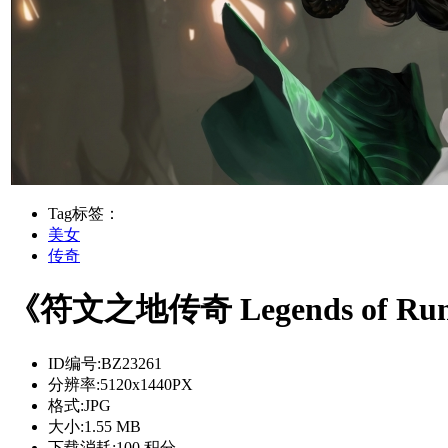
Tag标签：
美女
传奇
《符文之地传奇 Legends of 
ID编号:
BZ23261
分辨率:
5120x1440PX
格式:
JPG
大小:
1.55 MB
下载消耗:
100 积分