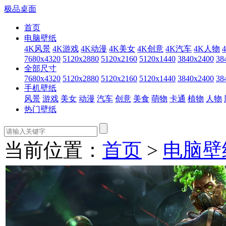
极品桌面
首页
电脑壁纸
4K风景
4K游戏
4K动漫
4K美女
4K创意
4K汽车
4K人物
7680x4320
5120x2880
5120x2160
5120x1440
3840x2400
38
全部尺寸
7680x4320
5120x2880
5120x2160
5120x1440
3840x2400
38
手机壁纸
风景
游戏
美女
动漫
汽车
创意
美食
萌物
卡通
植物
人物
热门壁纸
当前位置：
首页
>
电脑壁