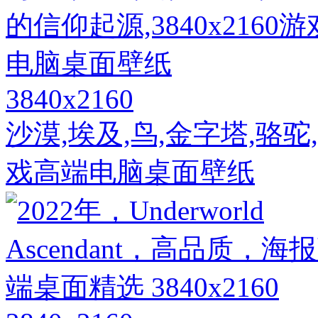
3840x2160
沙漠,埃及,鸟,金字塔,骆驼,
戏高端电脑桌面壁纸