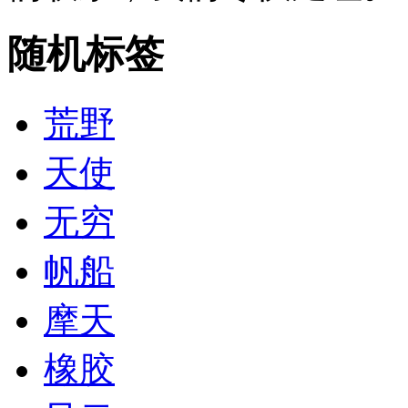
随机标签
荒野
天使
无穷
帆船
摩天
橡胶