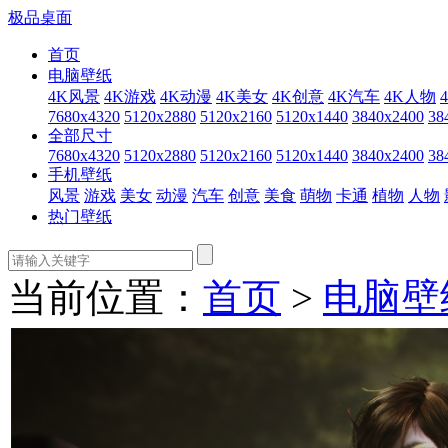
极品桌面
首页
电脑壁纸
4K风景
4K游戏
4K动漫
4K美女
4K创意
4K汽车
4K人物
7680x4320
5120x2880
5120x2160
5120x1440
3840x2400
38
全部尺寸
7680x4320
5120x2880
5120x2160
5120x1440
3840x2400
38
手机壁纸
风景
游戏
美女
动漫
汽车
创意
美食
萌物
卡通
植物
人物
热门壁纸
当前位置：
首页
>
电脑壁