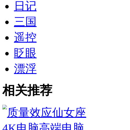
日记
三国
遥控
眨眼
漂浮
相关推荐