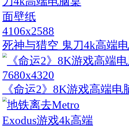
4106x2588
死神与猎空 鬼刀4k高端
7680x4320
《命运2》8K游戏高端电脑桌