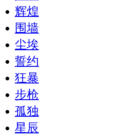
辉煌
围墙
尘埃
誓约
狂暴
步枪
孤独
星辰