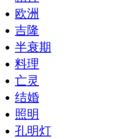
欧洲
吉隆
半衰期
料理
亡灵
结婚
照明
孔明灯