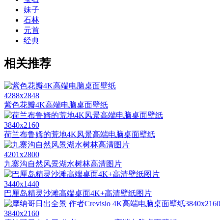
妹子
石林
元首
经典
相关推荐
4288x2848
紫色花瓣4K高端电脑桌面壁纸
3840x2160
荷兰布鲁姆的荒地4K风景高端电脑桌面壁纸
4201x2800
九寨沟自然风景湖水树林高清图片
3440x1440
巴厘岛精灵沙滩高端桌面4K+高清壁纸图片
3840x2160