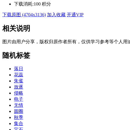
下载消耗:
100 积分
下载原图 (4704x3136)
加入收藏
开通VIP
相关说明
图片由用户分享，版权归原作者所有，仅供学习参考等个人用
随机标签
落日
花蕊
朱雀
放逐
侵略
电子
无情
圆圈
秋季
集合
宝石