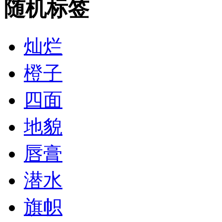
随机标签
灿烂
橙子
四面
地貌
唇膏
潜水
旗帜