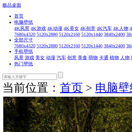
极品桌面
首页
电脑壁纸
4K风景
4K游戏
4K动漫
4K美女
4K创意
4K汽车
4K人物
7680x4320
5120x2880
5120x2160
5120x1440
3840x2400
38
全部尺寸
7680x4320
5120x2880
5120x2160
5120x1440
3840x2400
38
手机壁纸
风景
游戏
美女
动漫
汽车
创意
美食
萌物
卡通
植物
人物
热门壁纸
当前位置：
首页
>
电脑壁