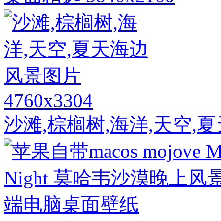
4760x3304
沙滩,棕榈树,海洋,天空,