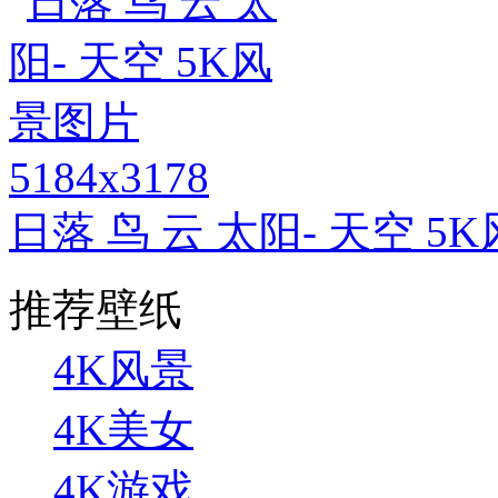
5184x3178
日落 鸟 云 太阳- 天空 5
推荐壁纸
4K风景
4K美女
4K游戏