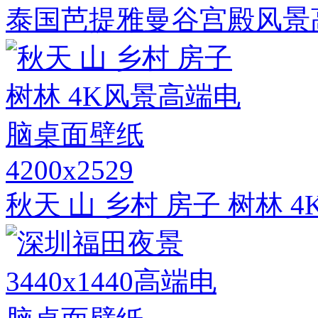
泰国芭提雅曼谷宫殿风景
4200x2529
秋天 山 乡村 房子 树林