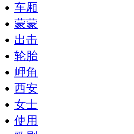
车厢
蒙蒙
出击
轮胎
岬角
西安
女士
使用