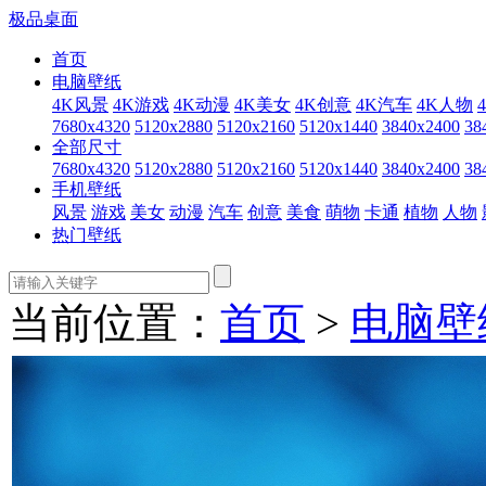
极品桌面
首页
电脑壁纸
4K风景
4K游戏
4K动漫
4K美女
4K创意
4K汽车
4K人物
7680x4320
5120x2880
5120x2160
5120x1440
3840x2400
38
全部尺寸
7680x4320
5120x2880
5120x2160
5120x1440
3840x2400
38
手机壁纸
风景
游戏
美女
动漫
汽车
创意
美食
萌物
卡通
植物
人物
热门壁纸
当前位置：
首页
>
电脑壁