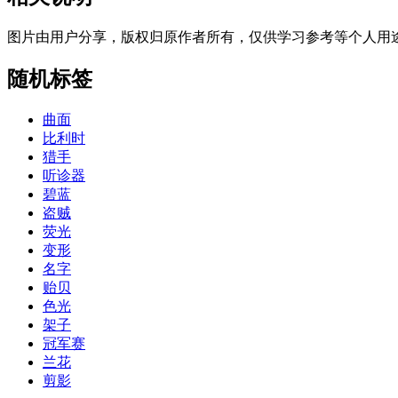
图片由用户分享，版权归原作者所有，仅供学习参考等个人用
随机标签
曲面
比利时
猎手
听诊器
碧蓝
盗贼
荧光
变形
名字
贻贝
色光
架子
冠军赛
兰花
剪影