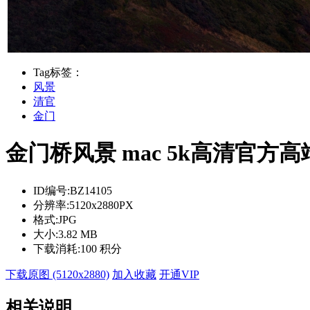
Tag标签：
风景
清官
金门
金门桥风景 mac 5k高清官方
ID编号:
BZ14105
分辨率:
5120x2880PX
格式:
JPG
大小:
3.82 MB
下载消耗:
100 积分
下载原图 (5120x2880)
加入收藏
开通VIP
相关说明