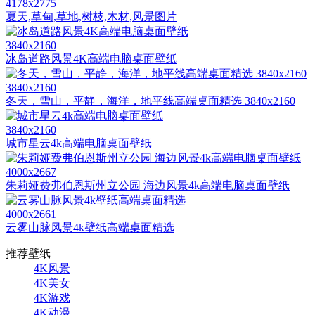
4178x2775
夏天,草甸,草地,树枝,木材,风景图片
3840x2160
冰岛道路风景4K高端电脑桌面壁纸
3840x2160
冬天，雪山，平静，海洋，地平线高端桌面精选 3840x2160
3840x2160
城市星云4k高端电脑桌面壁纸
4000x2667
朱莉娅费弗伯恩斯州立公园 海边风景4k高端电脑桌面壁纸
4000x2661
云雾山脉风景4k壁纸高端桌面精选
推荐壁纸
4K风景
4K美女
4K游戏
4K动漫