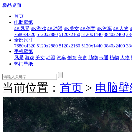
极品桌面
首页
电脑壁纸
4K风景
4K游戏
4K动漫
4K美女
4K创意
4K汽车
4K人物
7680x4320
5120x2880
5120x2160
5120x1440
3840x2400
38
全部尺寸
7680x4320
5120x2880
5120x2160
5120x1440
3840x2400
38
手机壁纸
风景
游戏
美女
动漫
汽车
创意
美食
萌物
卡通
植物
人物
热门壁纸
当前位置：
首页
>
电脑壁