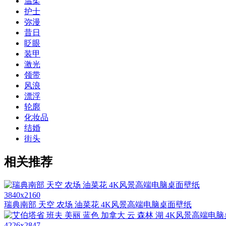
温柔
护士
弥漫
昔日
眨眼
装甲
激光
领带
风浪
漂浮
轮廓
化妆品
结婚
街头
相关推荐
3840x2160
瑞典南部 天空 农场 油菜花 4K风景高端电脑桌面壁纸
4226x2847