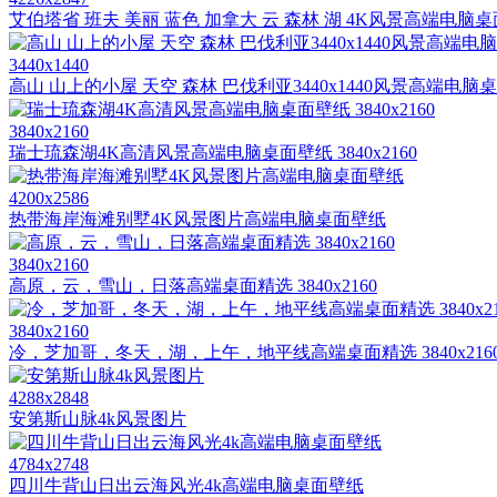
艾伯塔省 班夫 美丽 蓝色 加拿大 云 森林 湖 4K风景高端电脑
3440x1440
高山 山上的小屋 天空 森林 巴伐利亚3440x1440风景高端电脑
3840x2160
瑞士琉森湖4K高清风景高端电脑桌面壁纸 3840x2160
4200x2586
热带海岸海滩别墅4K风景图片高端电脑桌面壁纸
3840x2160
高原，云，雪山，日落高端桌面精选 3840x2160
3840x2160
冷，芝加哥，冬天，湖，上午，地平线高端桌面精选 3840x216
4288x2848
安第斯山脉4k风景图片
4784x2748
四川牛背山日出云海风光4k高端电脑桌面壁纸