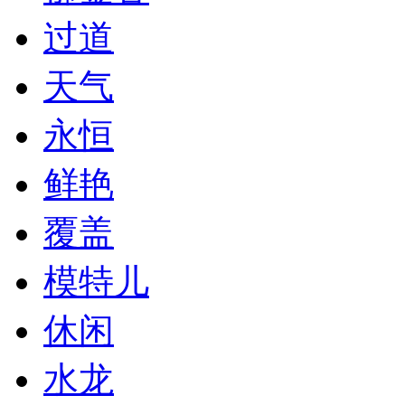
过道
天气
永恒
鲜艳
覆盖
模特儿
休闲
水龙