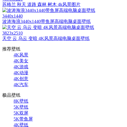
苏格兰 秋天 道路 森林 树木 4k风景图片
3440x1440
波涛海浪3440x1440带鱼屏高端电脑桌面壁纸
3823x2510
天空 云 乌云 变暗 4K风景高端电脑桌面壁纸
推荐壁纸
4K风景
4K美女
4K游戏
4K动漫
4K创意
4K汽车
极品壁纸
8K壁纸
5K壁纸
5K双屏
5K带鱼屏
4K壁纸