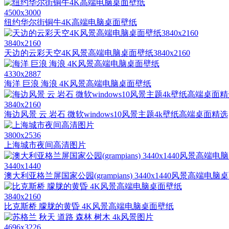
4500x3000
纽约华尔街铜牛4K高端电脑桌面壁纸
3840x2160
天边的云彩天空4K风景高端电脑桌面壁纸3840x2160
4330x2887
海洋 巨浪 海浪 4K风景高端电脑桌面壁纸
3840x2160
海边风景 云 岩石 微软windows10风景主题4k壁纸高端桌面精选
3800x2536
上海城市夜间高清图片
3440x1440
澳大利亚格兰屏国家公园(grampians) 3440x1440风景高端电
3840x2160
比克斯桥 朦胧的黄昏 4K风景高端电脑桌面壁纸
4696x3226