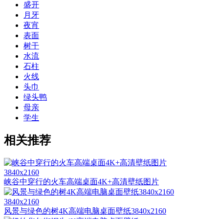
盛开
月牙
夜宵
表面
树干
水流
石柱
火线
头巾
绿头鸭
母亲
学生
相关推荐
3840x2160
峡谷中穿行的火车高端桌面4K+高清壁纸图片
3840x2160
风景与绿色的树4K高端电脑桌面壁纸3840x2160