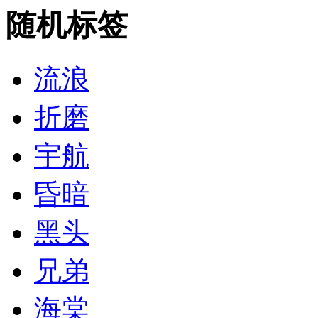
随机标签
流浪
折磨
宇航
昏暗
黑头
兄弟
海棠