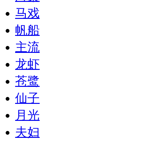
马戏
帆船
主流
龙虾
苍鹭
仙子
月光
夫妇