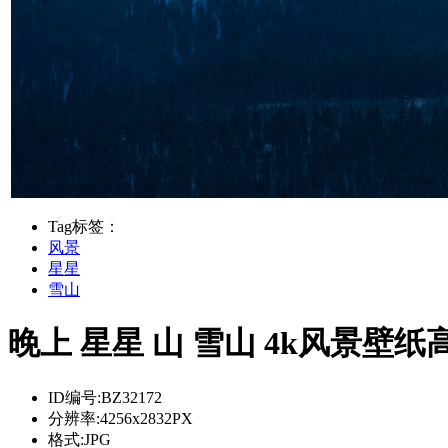
Tag标签：
风景
星星
雪山
晚上 星星 山 雪山 4k风景壁
ID编号:
BZ32172
分辨率:
4256x2832PX
格式:
JPG