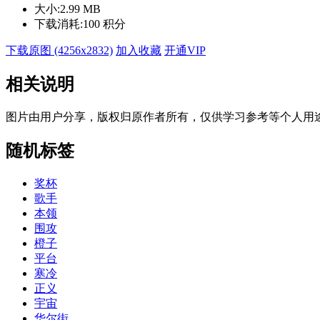
大小:
2.99 MB
下载消耗:
100 积分
下载原图 (4256x2832)
加入收藏
开通VIP
相关说明
图片由用户分享，版权归原作者所有，仅供学习参考等个人用
随机标签
奖杯
歌手
本领
围攻
橙子
平台
寒冷
正义
宇宙
华尔街