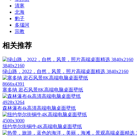
清寒
北海
豹子
多瑙河
宗教
相关推荐
3840x2160
绿山路，2022，自然，风景，照片高端桌面精选 3840x2160
8666x4391
塞多纳 岩石风景8K高端电脑桌面壁纸
4928x3264
森林瀑布4k高清高端电脑桌面壁纸
4500x3000
纽约华尔街铜牛4K高端电脑桌面壁纸