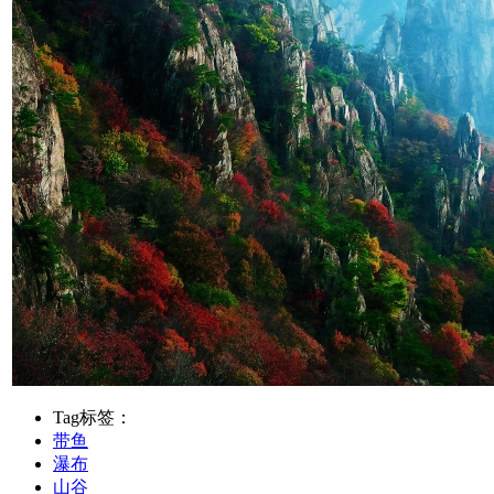
Tag标签：
带鱼
瀑布
山谷