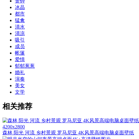
丧钟
冰晶
都市
猛禽
清水
清凉
吸引
成员
帐篷
爱情
郁郁葱葱
婚礼
演奏
美女
文学
相关推荐
4200x2800
森林 阳光 河流 乡村景观 罗马尼亚 4K风景高端电脑桌面壁纸