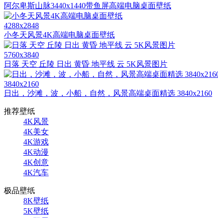
阿尔卑斯山脉3440x1440带鱼屏高端电脑桌面壁纸
4288x2848
小冬天风景4K高端电脑桌面壁纸
5760x3840
日落 天空 丘陵 日出 黄昏 地平线 云 5K风景图片
3840x2160
日出，沙滩，波，小船，自然，风景高端桌面精选 3840x2160
推荐壁纸
4K风景
4K美女
4K游戏
4K动漫
4K创意
4K汽车
极品壁纸
8K壁纸
5K壁纸