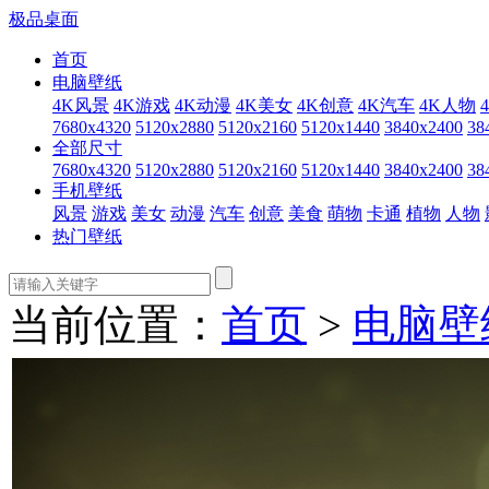
极品桌面
首页
电脑壁纸
4K风景
4K游戏
4K动漫
4K美女
4K创意
4K汽车
4K人物
7680x4320
5120x2880
5120x2160
5120x1440
3840x2400
38
全部尺寸
7680x4320
5120x2880
5120x2160
5120x1440
3840x2400
38
手机壁纸
风景
游戏
美女
动漫
汽车
创意
美食
萌物
卡通
植物
人物
热门壁纸
当前位置：
首页
>
电脑壁