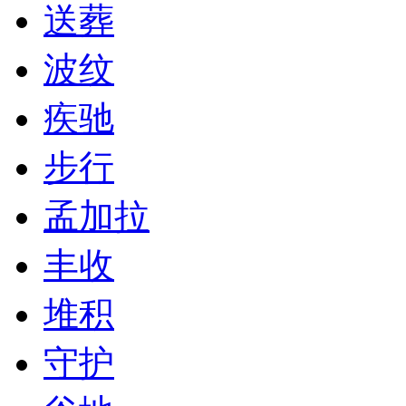
送葬
波纹
疾驰
步行
孟加拉
丰收
堆积
守护