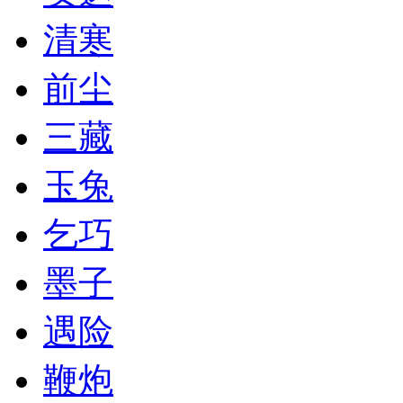
清寒
前尘
三藏
玉兔
乞巧
墨子
遇险
鞭炮