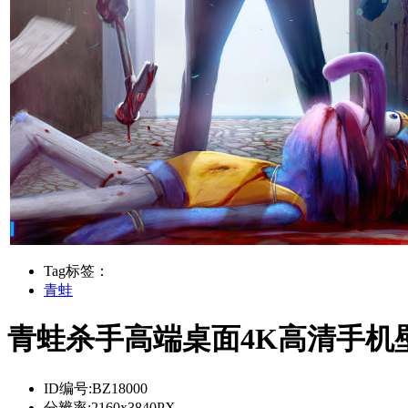
Tag标签：
青蛙
青蛙杀手高端桌面4K高清手机
ID编号:
BZ18000
分辨率:
2160x3840PX