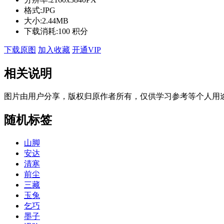
格式:
JPG
大小:
2.44MB
下载消耗:
100 积分
下载原图
加入收藏
开通VIP
相关说明
图片由用户分享，版权归原作者所有，仅供学习参考等个人用
随机标签
山脚
安达
清寒
前尘
三藏
玉兔
乞巧
墨子