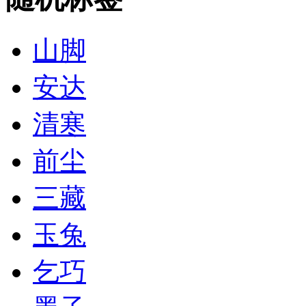
山脚
安达
清寒
前尘
三藏
玉兔
乞巧