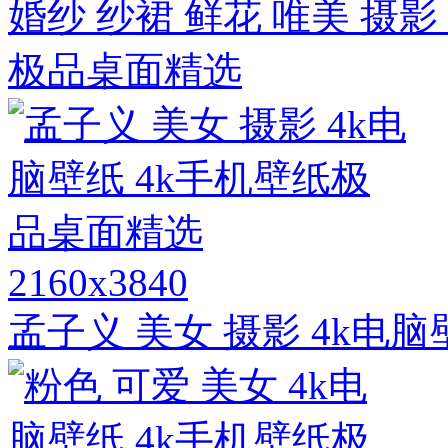
婚纱 纱裙 鲜花 唯美 摄影
极品桌面精选
2160x3840
孟子义 美女 摄影 4k电