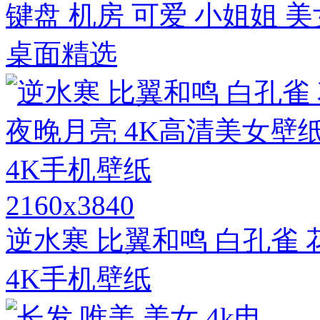
键盘 机房 可爱 小姐姐 美
桌面精选
2160x3840
逆水寒 比翼和鸣 白孔雀 
4K手机壁纸