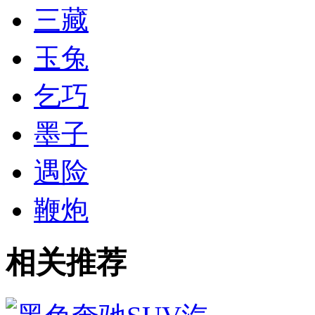
三藏
玉兔
乞巧
墨子
遇险
鞭炮
相关推荐