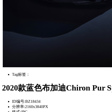
Tag标签：
2020款蓝色布加迪Chiron Pu
ID编号:
BZ18434
分辨率:
2160x3840PX
格式:
JPG