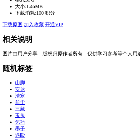
大小:
1.46MB
下载消耗:
100 积分
下载原图
加入收藏
开通VIP
相关说明
图片由用户分享，版权归原作者所有，仅供学习参考等个人用
随机标签
山脚
安达
清寒
前尘
三藏
玉兔
乞巧
墨子
遇险