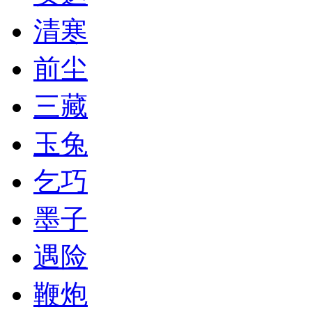
清寒
前尘
三藏
玉兔
乞巧
墨子
遇险
鞭炮