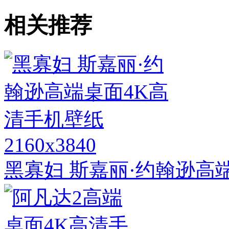
相关推荐
2160x3840
黑寡妇 斯嘉丽·约翰逊高