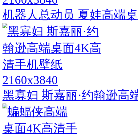
机器人总动员 夏娃高端桌
2160x3840
黑寡妇 斯嘉丽·约翰逊高