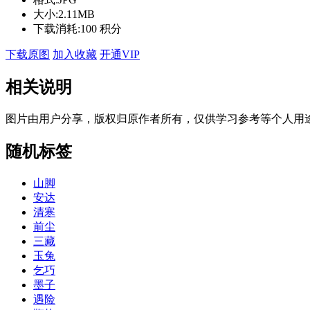
大小:
2.11MB
下载消耗:
100 积分
下载原图
加入收藏
开通VIP
相关说明
图片由用户分享，版权归原作者所有，仅供学习参考等个人用
随机标签
山脚
安达
清寒
前尘
三藏
玉兔
乞巧
墨子
遇险