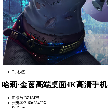
Tag标签：
哈莉·奎茵高端桌面4K高清手
ID编号:
BZ18425
分辨率:
2160x3840PX
格式:
JPG