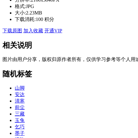
格式:
JPG
大小:
2.23MB
下载消耗:
100 积分
下载原图
加入收藏
开通VIP
相关说明
图片由用户分享，版权归原作者所有，仅供学习参考等个人用
随机标签
山脚
安达
清寒
前尘
三藏
玉兔
乞巧
墨子