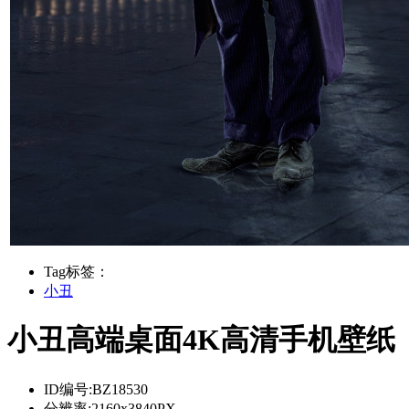
Tag标签：
小丑
小丑高端桌面4K高清手机壁纸
ID编号:
BZ18530
分辨率:
2160x3840PX