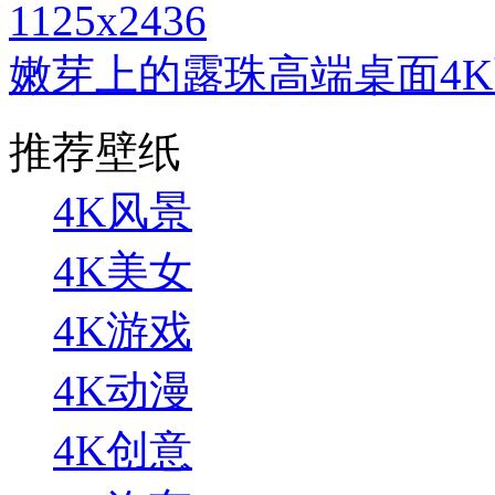
1125x2436
嫩芽上的露珠高端桌面4
推荐壁纸
4K风景
4K美女
4K游戏
4K动漫
4K创意