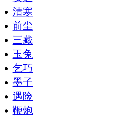
清寒
前尘
三藏
玉兔
乞巧
墨子
遇险
鞭炮