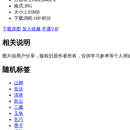
格式:
JPG
大小:
2.93MB
下载消耗:
100 积分
下载原图
加入收藏
开通VIP
相关说明
图片由用户分享，版权归原作者所有，仅供学习参考等个人用
随机标签
山脚
安达
清寒
前尘
三藏
玉兔
乞巧
墨子