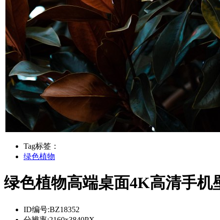
Tag标签：
绿色植物
绿色植物高端桌面4K高清手机
ID编号:
BZ18352
分辨率:
2160x3840PX