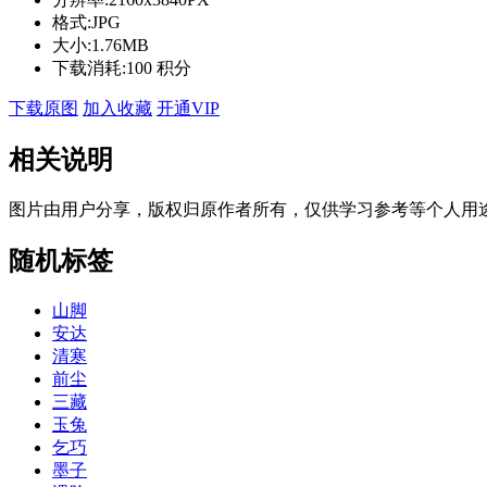
格式:
JPG
大小:
1.76MB
下载消耗:
100 积分
下载原图
加入收藏
开通VIP
相关说明
图片由用户分享，版权归原作者所有，仅供学习参考等个人用
随机标签
山脚
安达
清寒
前尘
三藏
玉兔
乞巧
墨子