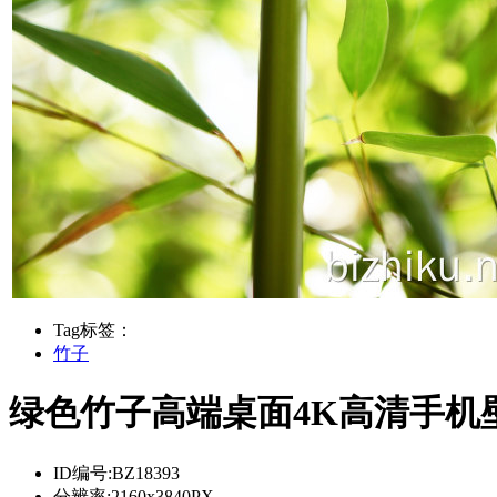
Tag标签：
竹子
绿色竹子高端桌面4K高清手机
ID编号:
BZ18393
分辨率:
2160x3840PX