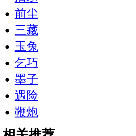
前尘
三藏
玉兔
乞巧
墨子
遇险
鞭炮
相关推荐