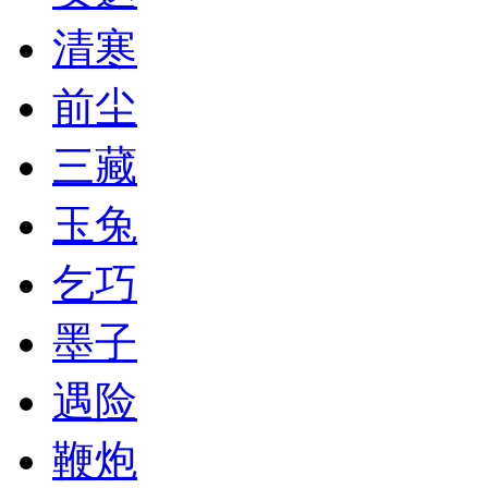
清寒
前尘
三藏
玉兔
乞巧
墨子
遇险
鞭炮