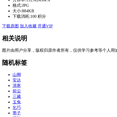
格式:
JPG
大小:
884KB
下载消耗:
100 积分
下载原图
加入收藏
开通VIP
相关说明
图片由用户分享，版权归原作者所有，仅供学习参考等个人用
随机标签
山脚
安达
清寒
前尘
三藏
玉兔
乞巧
墨子