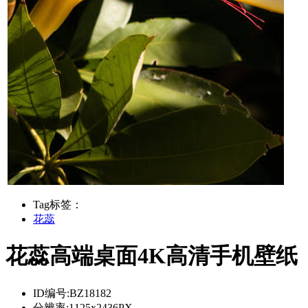
Tag标签：
花蕊
花蕊高端桌面4K高清手机壁纸
ID编号:
BZ18182
分辨率:
1125x2436PX