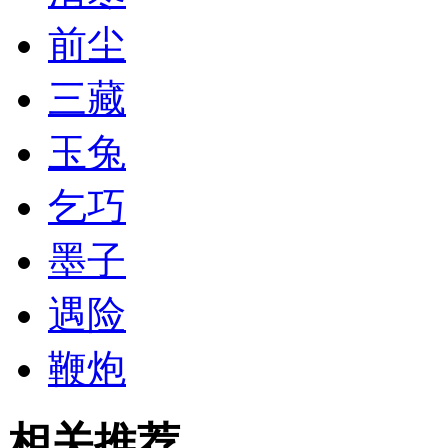
前尘
三藏
玉兔
乞巧
墨子
遇险
鞭炮
相关推荐