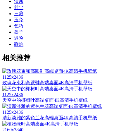
清寒
前尘
三藏
玉兔
乞巧
墨子
遇险
鞭炮
相关推荐
1125x2436
玫瑰花束和高跟鞋高端桌面4K高清手机壁纸
1125x2436
天空中的椰树叶高端桌面4K高清手机壁纸
1125x2436
清新淡雅的紫色兰花高端桌面4K高清手机壁纸
2160x3840