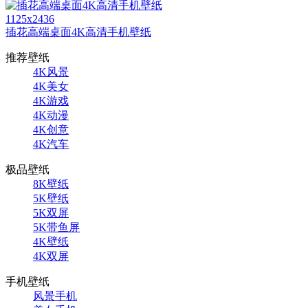
1125x2436
插花高端桌面4K高清手机壁纸
推荐壁纸
4K风景
4K美女
4K游戏
4K动漫
4K创意
4K汽车
极品壁纸
8K壁纸
5K壁纸
5K双屏
5K带鱼屏
4K壁纸
4K双屏
手机壁纸
风景手机