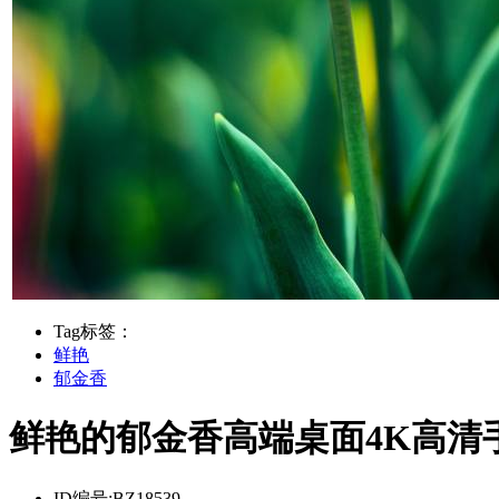
Tag标签：
鲜艳
郁金香
鲜艳的郁金香高端桌面4K高清
ID编号:
BZ18539