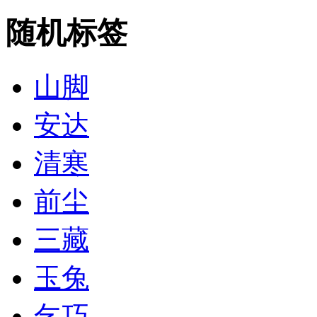
随机标签
山脚
安达
清寒
前尘
三藏
玉兔
乞巧