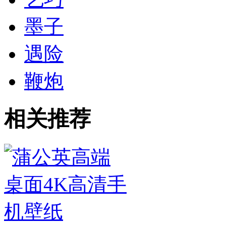
墨子
遇险
鞭炮
相关推荐