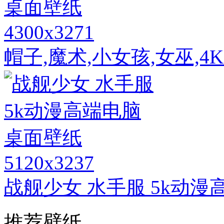
4300x3271
帽子,魔术,小女孩,女巫,
5120x3237
战舰少女 水手服 5k动
推荐壁纸