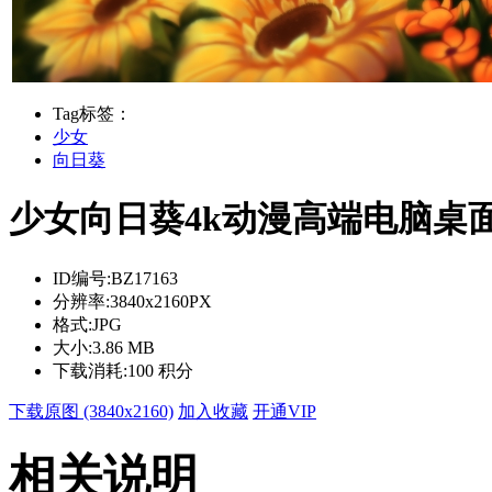
Tag标签：
少女
向日葵
少女向日葵4k动漫高端电脑桌面壁纸
ID编号:
BZ17163
分辨率:
3840x2160PX
格式:
JPG
大小:
3.86 MB
下载消耗:
100 积分
下载原图 (3840x2160)
加入收藏
开通VIP
相关说明