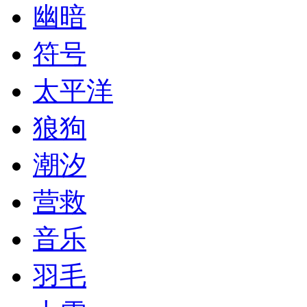
幽暗
符号
太平洋
狼狗
潮汐
营救
音乐
羽毛