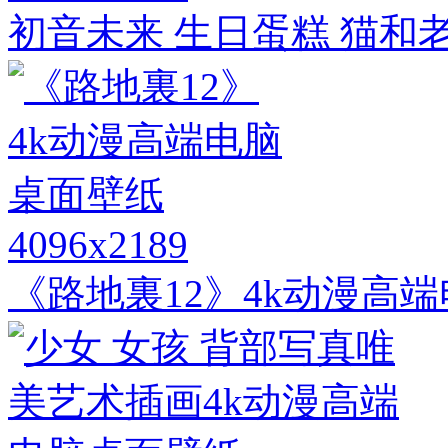
初音未来 生日蛋糕 猫和
4096x2189
《路地裏12》4k动漫高