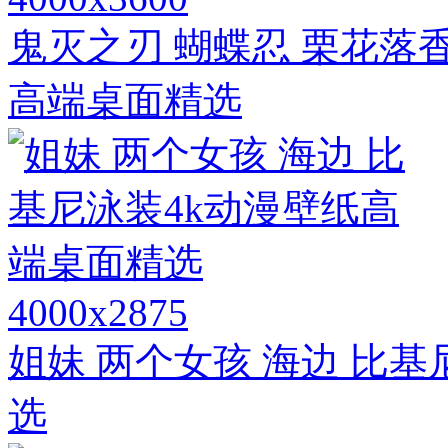
鬼灭之刃 蝴蝶忍 栗花落香
高端桌面精选
4000x2875
姐妹 两个女孩 海边 比
选