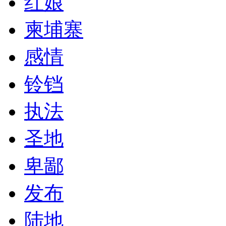
红娘
柬埔寨
感情
铃铛
执法
圣地
卑鄙
发布
陆地