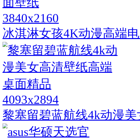
3840x2160
冰淇淋女孩4K动漫高端
4093x2894
黎塞留碧蓝航线4k动漫