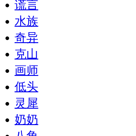
谎言
水族
奇异
克山
画师
低头
灵犀
奶奶
八角