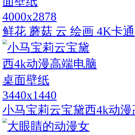
4000x2878
鲜花 蘑菇 云 绘画 4K
3440x1440
小马宝莉云宝黛西4k动