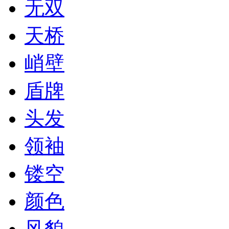
无双
天桥
峭壁
盾牌
头发
领袖
镂空
颜色
风貌