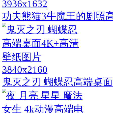
3936x1632
功夫熊猫3牛魔王的剧照
3840x2160
鬼灭之刃 蝴蝶忍高端桌面