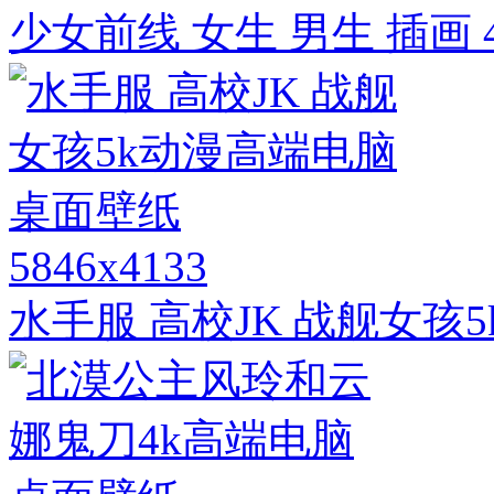
少女前线 女生 男生 插画
5846x4133
水手服 高校JK 战舰女孩