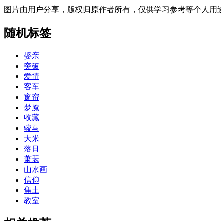
图片由用户分享，版权归原作者所有，仅供学习参考等个人用
随机标签
娶亲
突破
爱情
客车
窗帘
梦魇
收藏
骏马
大米
落日
萧瑟
山水画
信仰
焦土
教室