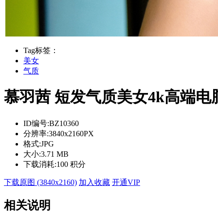
Tag标签：
美女
气质
慕羽茜 短发气质美女4k高端电
ID编号:
BZ10360
分辨率:
3840x2160PX
格式:
JPG
大小:
3.71 MB
下载消耗:
100 积分
下载原图 (3840x2160)
加入收藏
开通VIP
相关说明