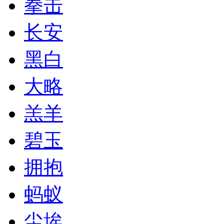
拳击
长安
黑白
大略
羔羊
碧玉
拥抱
蚂蚁
尘埃